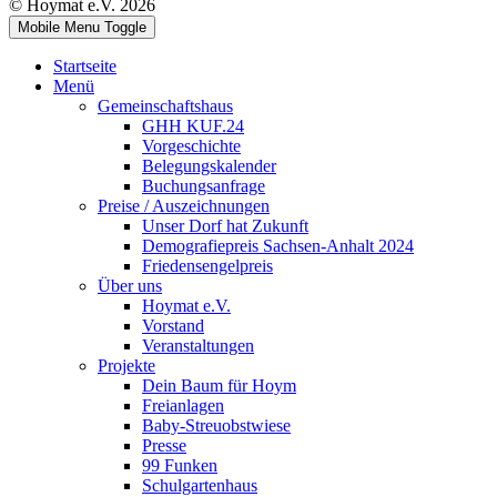
© Hoymat e.V. 2026
Mobile Menu Toggle
Startseite
Menü
Gemeinschaftshaus
GHH KUF.24
Vorgeschichte
Belegungskalender
Buchungsanfrage
Preise / Auszeichnungen
Unser Dorf hat Zukunft
Demografiepreis Sachsen-Anhalt 2024
Friedensengelpreis
Über uns
Hoymat e.V.
Vorstand
Veranstaltungen
Projekte
Dein Baum für Hoym
Freianlagen
Baby-Streuobstwiese
Presse
99 Funken
Schulgartenhaus