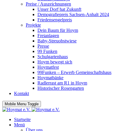
Preise / Auszeichnungen
Unser Dorf hat Zukunft
Demografiepreis Sachsen-Anhalt 2024
Friedensengelpreis
Projekte
Dein Baum für Hoym
Freianlagen
Baby-Streuobstwiese
Presse
99 Funken
Schulgartenhaus
Hoym bewegt sich
Hoymatfest
99Funken – Erwerb Gemeinschaftshaus
Hoymatbänke
Radlerrast am R1 in Hoym
Historischer Rosengarten
Kontakt
Mobile Menu Toggle
Startseite
Menü
Über uns